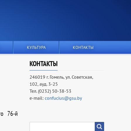
КУЛЬТУРА
КОНТАКТЫ
КОНТАКТЫ
246019 г. Гомель, ул. Советская,
102, ауд. 3-25
Тел. (0232) 50-38-53
e-mail:
confucius@gsu.by
го 76-й
SEARCH
Search