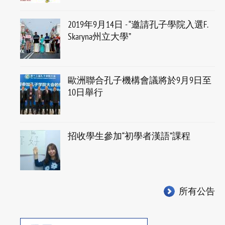
2019年9月14日 - “邀請孔子學院入選F.
Skaryna州立大學”
歐洲聯合孔子機構會議將於9月9日至
10日舉行
招收學生參加“初學者漢語”課程
所有公告