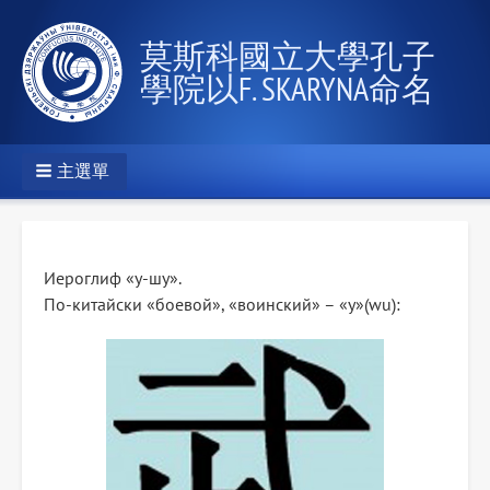
莫斯科國立大學孔子
學院以F. SKARYNA命名
主選單
Иероглиф «у-шу».
По-китайски «боевой», «воинский» – «у»(wu):