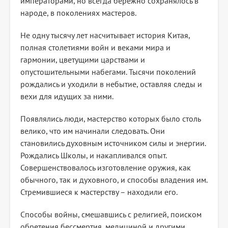
императорами, но всегда бережно сохранялось в
народе, в поколениях мастеров.
Не одну тысячу лет насчитывает история Китая,
полная столетиями войн и веками мира и
гармонии, цветущими царствами и
опустошительными набегами. Тысячи поколений
рождались и уходили в небытие, оставляя следы и
вехи для идущих за ними.
Появлялись люди, мастерство которых было столь
велико, что им начинали следовать. Они
становились духовным источником силы и энергии.
Рождались Школы, и накапливался опыт.
Совершенствовалось изготовление оружия, как
обычного, так и духовного, и способы владения им.
Стремившиеся к мастерству – находили его.
Способы войны, смешавшись с религией, поиском
обретения бессмертия, медициной и другими