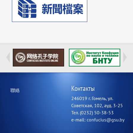
頁
Контакты
聯絡
尾
246019 г. Гомель, ул.
選
Советская, 102, ауд. 3-25
單
Тел. (0232) 50-38-53
e-mail:
confucius@gsu.by