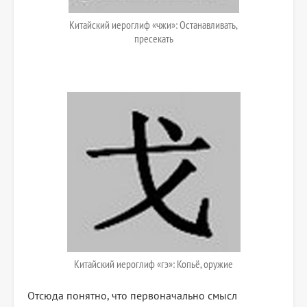
Китайский иероглиф «чжи»: Останавливать,
пресекать
Китайский иероглиф «гэ»: Копьё, оружие
Отсюда понятно, что первоначально смысл