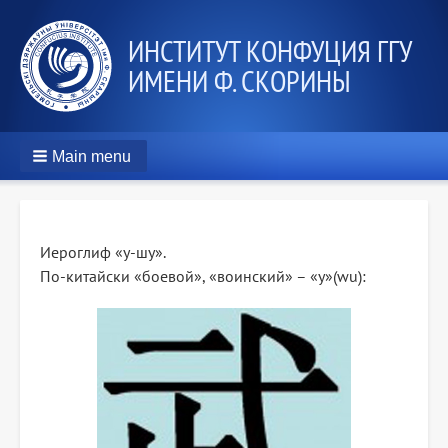
ИНСТИТУТ КОНФУЦИЯ ГГУ
ИМЕНИ Ф. СКОРИНЫ
Main menu
Иероглиф «у-шу».
По-китайски «боевой», «воинский» – «у»(wu):